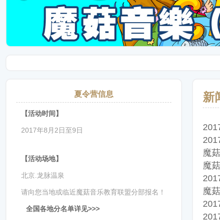
夏令营信息
新
【活动时间】
20
2017年8月2日至9日
20
魔菇
【活动场地】
魔菇
北京.龙脉温泉
20
魔菇
请向您当地或临近魔菇音乐教育联盟分部报名！
20
全国各地分名单详见>>>
20