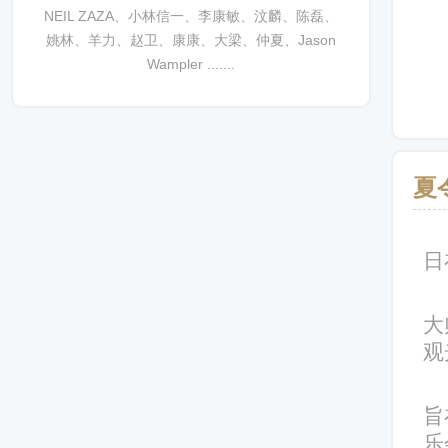
NEIL ZAZA、小林信一、李康敏、汶麟、陈磊、
姚林、羊力、赵卫、康康、大梁、仲夏、Jason
Wampler .......
夏
日
大
观
旨
乐