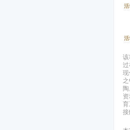
活
活
该
过
现
之
陶
资
育
接