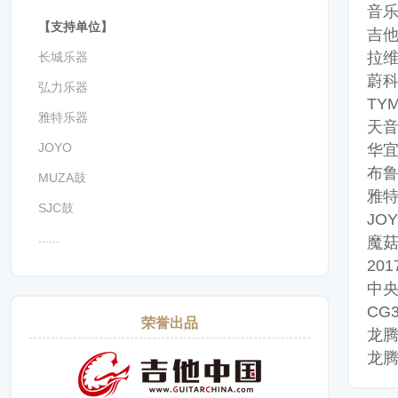
音乐
【支持单位】
吉他
拉维
长城乐器
蔚科
弘力乐器
TY
雅特乐器
天音
JOYO
华宜
布鲁
MUZA鼓
雅特
SJC鼓
JO
......
魔菇
20
中央
CG
荣誉出品
龙腾
龙腾