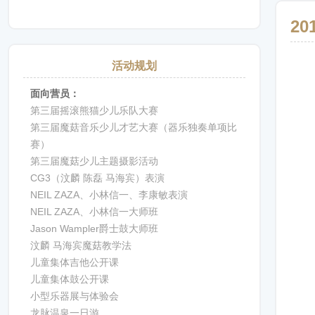
2
活动规划
面向营员：
第三届摇滚熊猫少儿乐队大赛
第三届魔菇音乐少儿才艺大赛（器乐独奏单项比
赛）
第三届魔菇少儿主题摄影活动
CG3（汶麟 陈磊 马海宾）表演
NEIL ZAZA、小林信一、李康敏表演
NEIL ZAZA、小林信一大师班
Jason Wampler爵士鼓大师班
汶麟 马海宾魔菇教学法
儿童集体吉他公开课
儿童集体鼓公开课
小型乐器展与体验会
龙脉温泉一日游