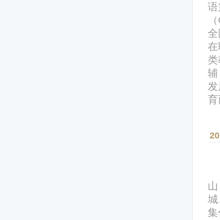
语
（
全
在
类
辅
发
育
2
山
城
集