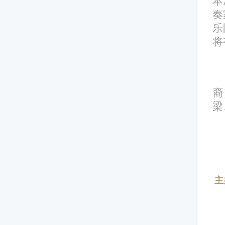
本
奏
乐
将
裔
梁
主