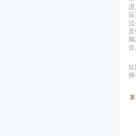
进
应
过
及
顺
音
址
师
夏