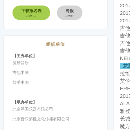
20
下载报名表
海报
20
sigh up
poster
20
吉他
吉他
吉他
组织单位
吉他
【主办单位】
NE
魔菇音乐
龙
吉他中国
拉维
艾伦
鼓手中国
ER
20
【承办单位】
AL
北京琴国乐器有限公司
雅登
长城
北京音乐盛世文化传播有限公司
魔方