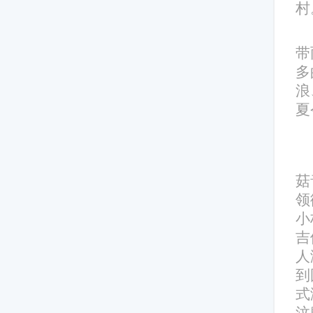
村
带
多
浪
夏
菇
领
小
吉
人
到
式
汶